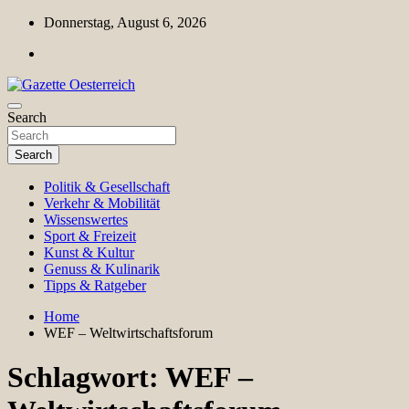
Skip
Donnerstag, August 6, 2026
to
content
Magazin für Freizeit, Politik, Kultur & Wissenschaft
Search
Gazette Oesterreich
Search
Politik & Gesellschaft
Verkehr & Mobilität
Wissenswertes
Sport & Freizeit
Kunst & Kultur
Genuss & Kulinarik
Tipps & Ratgeber
Home
WEF – Weltwirtschaftsforum
Schlagwort:
WEF –