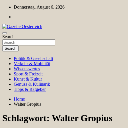
Skip
Donnerstag, August 6, 2026
to
content
Magazin für Freizeit, Politik, Kultur & Wissenschaft
Search
Gazette Oesterreich
Search
Politik & Gesellschaft
Verkehr & Mobilität
Wissenswertes
Sport & Freizeit
Kunst & Kultur
Genuss & Kulinarik
Tipps & Ratgeber
Home
Walter Gropius
Schlagwort:
Walter Gropius