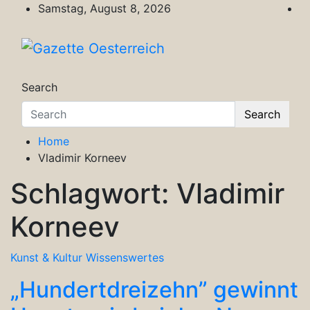
Skip
Samstag, August 8, 2026
to
content
Gazette Oesterreich
Magazin für Freizeit, Politik, Kultur & Wisse
Search
Search
Home
Vladimir Korneev
Schlagwort:
Vladimir
Korneev
Kunst & Kultur
Wissenswertes
„Hundertdreizehn” gewinnt