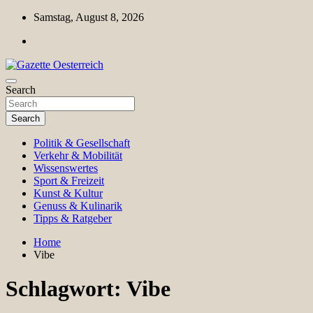
Skip
Samstag, August 8, 2026
to
content
Magazin für Freizeit, Politik, Kultur & Wissenschaft
Search
Gazette Oesterreich
Search
Politik & Gesellschaft
Verkehr & Mobilität
Wissenswertes
Sport & Freizeit
Kunst & Kultur
Genuss & Kulinarik
Tipps & Ratgeber
Home
Vibe
Schlagwort:
Vibe