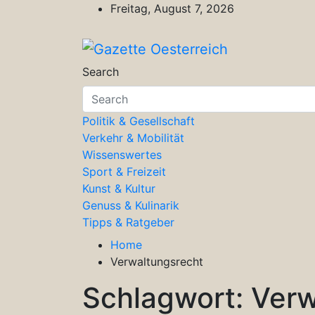
Skip
Freitag, August 7, 2026
to
content
Gazette Oesterreich
Magazin für Freizeit, Politik, Kultu
Search
Politik & Gesellschaft
Verkehr & Mobilität
Wissenswertes
Sport & Freizeit
Kunst & Kultur
Genuss & Kulinarik
Tipps & Ratgeber
Home
Verwaltungsrecht
Schlagwort:
Verw