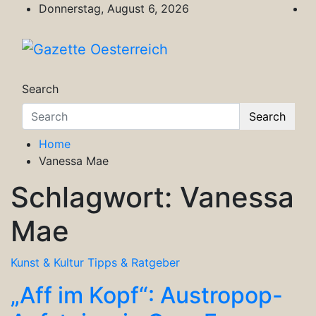
Skip
Donnerstag, August 6, 2026
to
content
Gazette Oesterreich
Magazin für Freizeit, Politik, Kultur & Wisse
Search
Search
Home
Vanessa Mae
Schlagwort:
Vanessa
Mae
Kunst & Kultur
Tipps & Ratgeber
„Aff im Kopf“: Austropop-