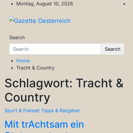
Skip
Montag, August 10, 2026
to
content
Gazette Oesterreich
Magazin für Freizeit, Politik, Kultur & Wisse
Search
Search
Home
Tracht & Country
Schlagwort:
Tracht &
Country
Sport & Freizeit
Tipps & Ratgeber
Mit trAchtsam ein