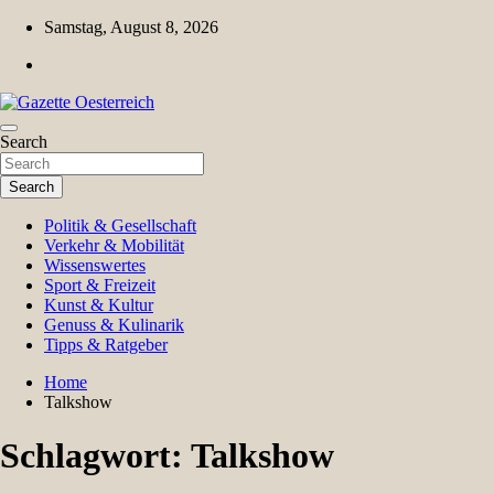
Skip
Samstag, August 8, 2026
to
content
Magazin für Freizeit, Politik, Kultur & Wissenschaft
Search
Gazette Oesterreich
Search
Politik & Gesellschaft
Verkehr & Mobilität
Wissenswertes
Sport & Freizeit
Kunst & Kultur
Genuss & Kulinarik
Tipps & Ratgeber
Home
Talkshow
Schlagwort:
Talkshow