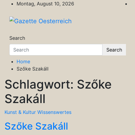
Skip
Montag, August 10, 2026
to
content
Gazette Oesterreich
Magazin für Freizeit, Politik, Kultur & Wisse
Search
Search
Home
Szőke Szakáll
Schlagwort:
Szőke
Szakáll
Kunst & Kultur
Wissenswertes
Szőke Szakáll