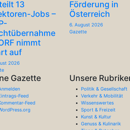
teilt 13
Förderung in
ektoren-Jobs –
Österreich
P-
6. August 2026
chtübernahme
Gazette
 ORF nimmt
rt auf
gust 2026
te
ne Gazette
Unsere Rubrike
Anmelden
Politik & Gesellschaft
Eintrags-Feed
Verkehr & Mobilität
Kommentar-Feed
Wissenswertes
WordPress.org
Sport & Freizeit
Kunst & Kultur
Genuss & Kulinarik