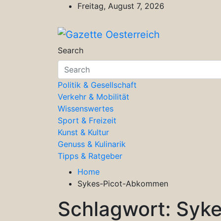
Skip
Freitag, August 7, 2026
to
content
Gazette Oesterreich
Magazin für Freizeit, Politik, Kultu
Search
Politik & Gesellschaft
Verkehr & Mobilität
Wissenswertes
Sport & Freizeit
Kunst & Kultur
Genuss & Kulinarik
Tipps & Ratgeber
Home
Sykes-Picot-Abkommen
Schlagwort:
Syk