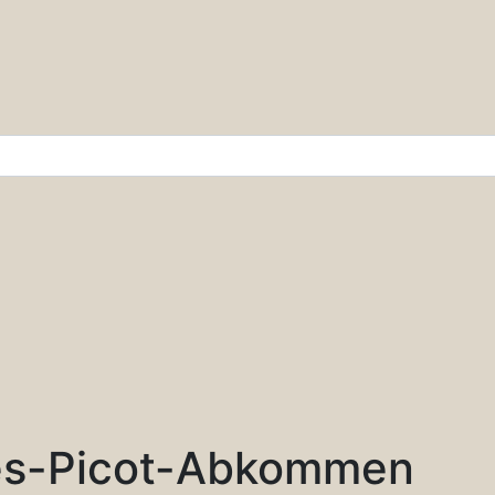
r & Wissenschaft
es-Picot-Abkommen