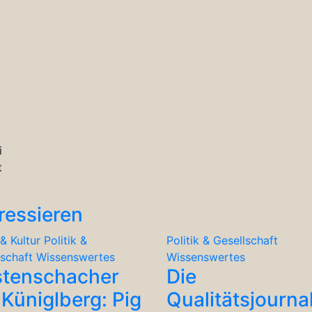
i
t
ressieren
& Kultur
Politik &
Politik & Gesellschaft
lschaft
Wissenswertes
Wissenswertes
stenschacher
Die
Küniglberg: Pig
Qualitätsjourna