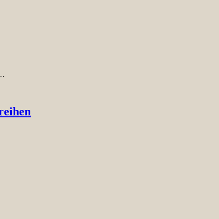
e…
reihen