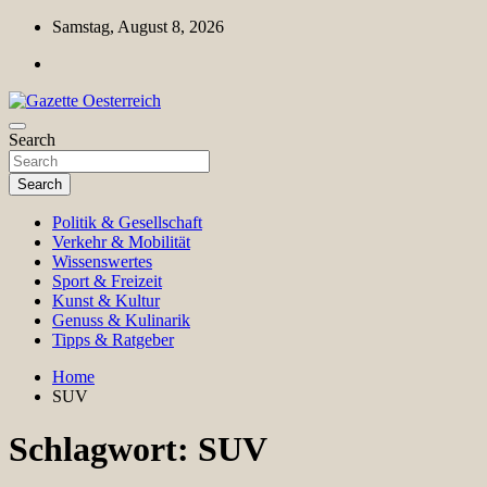
Skip
Samstag, August 8, 2026
to
content
Magazin für Freizeit, Politik, Kultur & Wissenschaft
Search
Gazette Oesterreich
Search
Politik & Gesellschaft
Verkehr & Mobilität
Wissenswertes
Sport & Freizeit
Kunst & Kultur
Genuss & Kulinarik
Tipps & Ratgeber
Home
SUV
Schlagwort:
SUV