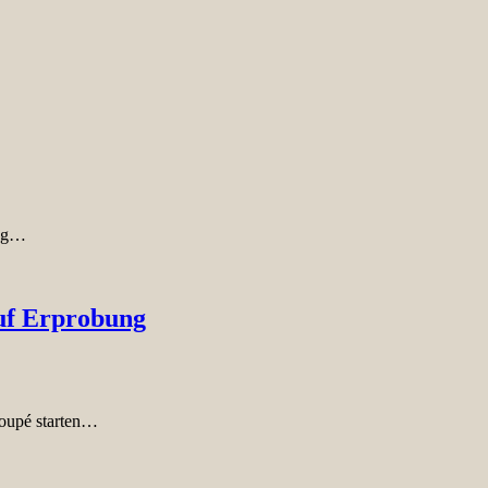
ung…
uf Erprobung
Coupé starten…