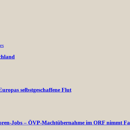
es
chland
uropas selbstgeschaffene Flut
rektoren-Jobs – ÖVP-Machtübernahme im ORF nimmt Fa