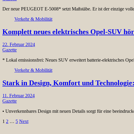
Der neue PEUGEOT E-5008* setzt Maßstäbe. Er ist der einzige volle
Verkehr & Mobilität
Komplett neues elektrisches Opel-SUV hö
22. Februar 2024
Gazette
* Lokal emissionsfrei: Neues SUV erweitert batterie-elektrisches Ope
Verkehr & Mobilität
Stark in Design, Komfort und Technologie
11. Februar 2024
Gazette
• Unverkennbares Design mit neuen Details sorgt für eine beeindruc
Seitennummerierung
1
2
…
5
Next
der