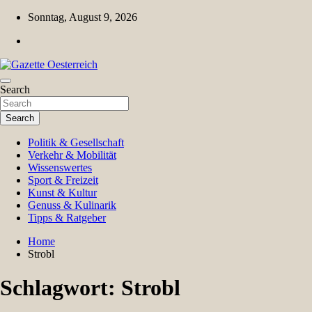
Skip
Sonntag, August 9, 2026
to
content
Magazin für Freizeit, Politik, Kultur & Wissenschaft
Search
Gazette Oesterreich
Search
Politik & Gesellschaft
Verkehr & Mobilität
Wissenswertes
Sport & Freizeit
Kunst & Kultur
Genuss & Kulinarik
Tipps & Ratgeber
Home
Strobl
Schlagwort:
Strobl