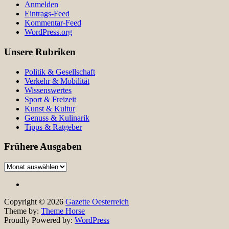
Anmelden
Eintrags-Feed
Kommentar-Feed
WordPress.org
Unsere Rubriken
Politik & Gesellschaft
Verkehr & Mobilität
Wissenswertes
Sport & Freizeit
Kunst & Kultur
Genuss & Kulinarik
Tipps & Ratgeber
Frühere Ausgaben
Frühere
Ausgaben
Copyright © 2026
Gazette Oesterreich
Theme by:
Theme Horse
Proudly Powered by:
WordPress