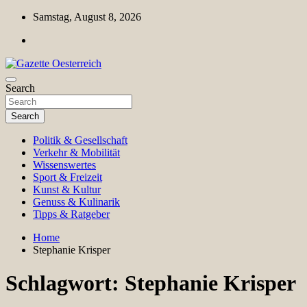
Skip
Samstag, August 8, 2026
to
content
Magazin für Freizeit, Politik, Kultur & Wissenschaft
Search
Gazette Oesterreich
Search
Politik & Gesellschaft
Verkehr & Mobilität
Wissenswertes
Sport & Freizeit
Kunst & Kultur
Genuss & Kulinarik
Tipps & Ratgeber
Home
Stephanie Krisper
Schlagwort:
Stephanie Krisper