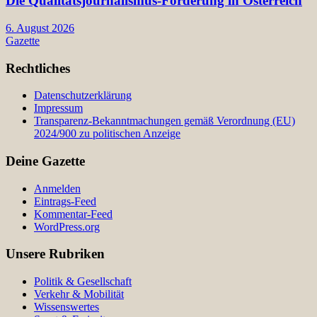
Die Qualitätsjournalismus-Förderung in Österreich
6. August 2026
Gazette
Rechtliches
Datenschutzerklärung
Impressum
Transparenz-Bekanntmachungen gemäß Verordnung (EU)
2024/900 zu politischen Anzeige
Deine Gazette
Anmelden
Eintrags-Feed
Kommentar-Feed
WordPress.org
Unsere Rubriken
Politik & Gesellschaft
Verkehr & Mobilität
Wissenswertes