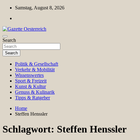
Skip
Samstag, August 8, 2026
to
content
Magazin für Freizeit, Politik, Kultur & Wissenschaft
Search
Gazette Oesterreich
Search
Politik & Gesellschaft
Verkehr & Mobilität
Wissenswertes
Sport & Freizeit
Kunst & Kultur
Genuss & Kulinarik
Tipps & Ratgeber
Home
Steffen Henssler
Schlagwort:
Steffen Henssler