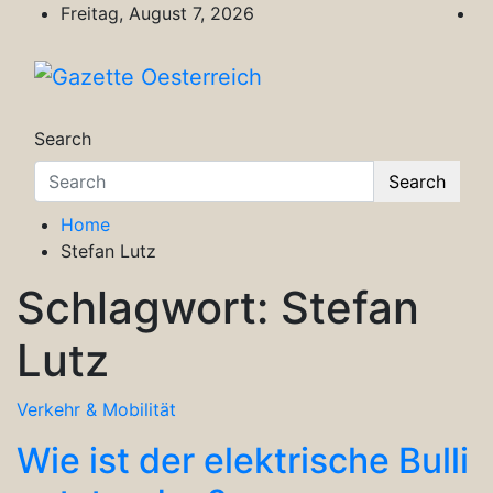
Skip
Freitag, August 7, 2026
to
content
Gazette Oesterreich
Magazin für Freizeit, Politik, Kultur & Wisse
Search
Search
Home
Stefan Lutz
Schlagwort:
Stefan
Lutz
Verkehr & Mobilität
Wie ist der elektrische Bulli