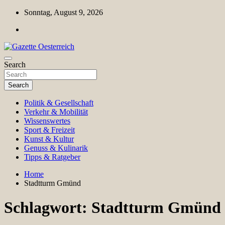
Skip
Sonntag, August 9, 2026
to
content
Magazin für Freizeit, Politik, Kultur & Wissenschaft
Search
Gazette Oesterreich
Search
Politik & Gesellschaft
Verkehr & Mobilität
Wissenswertes
Sport & Freizeit
Kunst & Kultur
Genuss & Kulinarik
Tipps & Ratgeber
Home
Stadtturm Gmünd
Schlagwort:
Stadtturm Gmünd