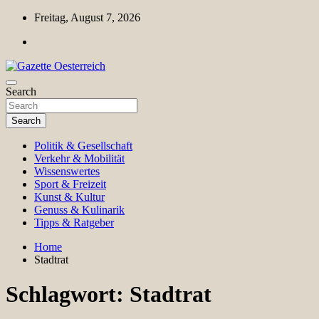
Skip
Freitag, August 7, 2026
to
content
Magazin für Freizeit, Politik, Kultur & Wissenschaft
Search
Gazette Oesterreich
Search
Politik & Gesellschaft
Verkehr & Mobilität
Wissenswertes
Sport & Freizeit
Kunst & Kultur
Genuss & Kulinarik
Tipps & Ratgeber
Home
Stadtrat
Schlagwort:
Stadtrat