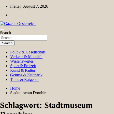
Skip
Freitag, August 7, 2026
to
content
Magazin für Freizeit, Politik, Kultur & Wissenschaft
Search
Gazette Oesterreich
Search
Politik & Gesellschaft
Verkehr & Mobilität
Wissenswertes
Sport & Freizeit
Kunst & Kultur
Genuss & Kulinarik
Tipps & Ratgeber
Home
Stadtmuseum Dornbirn
Schlagwort:
Stadtmuseum