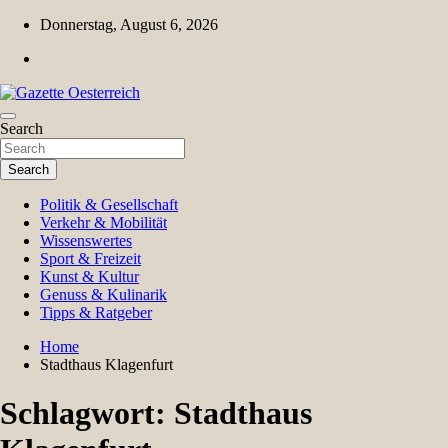
Skip
Donnerstag, August 6, 2026
to
content
Magazin für Freizeit, Politik, Kultur & Wissenschaft
Search
Gazette Oesterreich
Search
Politik & Gesellschaft
Verkehr & Mobilität
Wissenswertes
Sport & Freizeit
Kunst & Kultur
Genuss & Kulinarik
Tipps & Ratgeber
Home
Stadthaus Klagenfurt
Schlagwort:
Stadthaus