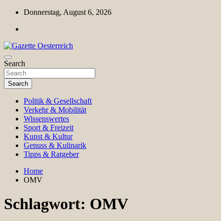
Skip
Donnerstag, August 6, 2026
to
content
Magazin für Freizeit, Politik, Kultur & Wissenschaft
Search
Gazette Oesterreich
Search
Politik & Gesellschaft
Verkehr & Mobilität
Wissenswertes
Sport & Freizeit
Kunst & Kultur
Genuss & Kulinarik
Tipps & Ratgeber
Home
OMV
Schlagwort:
OMV