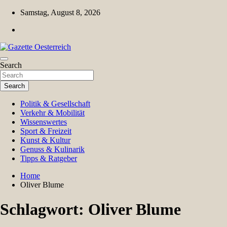
Skip
Samstag, August 8, 2026
to
content
Magazin für Freizeit, Politik, Kultur & Wissenschaft
Search
Gazette Oesterreich
Search
Politik & Gesellschaft
Verkehr & Mobilität
Wissenswertes
Sport & Freizeit
Kunst & Kultur
Genuss & Kulinarik
Tipps & Ratgeber
Home
Oliver Blume
Schlagwort:
Oliver Blume