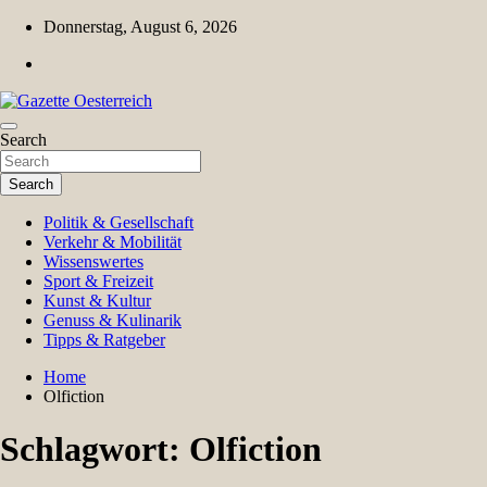
Skip
Donnerstag, August 6, 2026
to
content
Magazin für Freizeit, Politik, Kultur & Wissenschaft
Search
Gazette Oesterreich
Search
Politik & Gesellschaft
Verkehr & Mobilität
Wissenswertes
Sport & Freizeit
Kunst & Kultur
Genuss & Kulinarik
Tipps & Ratgeber
Home
Olfiction
Schlagwort:
Olfiction