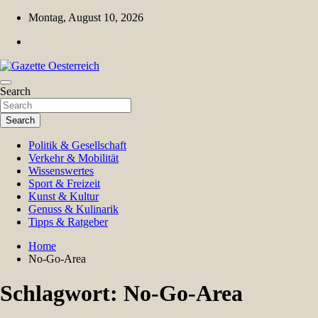
Skip
Montag, August 10, 2026
to
content
Magazin für Freizeit, Politik, Kultur & Wissenschaft
Search
Gazette Oesterreich
Search
Politik & Gesellschaft
Verkehr & Mobilität
Wissenswertes
Sport & Freizeit
Kunst & Kultur
Genuss & Kulinarik
Tipps & Ratgeber
Home
No-Go-Area
Schlagwort:
No-Go-Area