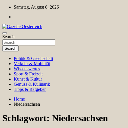
Skip
Samstag, August 8, 2026
to
content
Magazin für Freizeit, Politik, Kultur & Wissenschaft
Search
Gazette Oesterreich
Search
Politik & Gesellschaft
Verkehr & Mobilität
Wissenswertes
Sport & Freizeit
Kunst & Kultur
Genuss & Kulinarik
Tipps & Ratgeber
Home
Niedersachsen
Schlagwort:
Niedersachsen