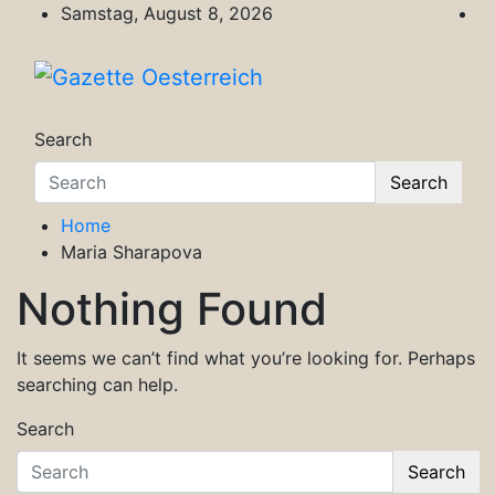
Skip
Samstag, August 8, 2026
to
content
Gazette Oesterreich
Magazin für Freizeit, Politik, Kultur & Wisse
Search
Search
Home
Maria Sharapova
Nothing Found
It seems we can’t find what you’re looking for. Perhaps
searching can help.
Search
Search