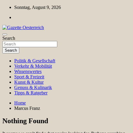
Skip
Sonntag, August 9, 2026
to
content
Magazin für Freizeit, Politik, Kultur & Wissenschaft
Search
Gazette Oesterreich
Search
Politik & Gesellschaft
Verkehr & Mobilität
Wissenswertes
Sport & Freizeit
Kunst & Kultur
Genuss & Kulinarik
Tipps & Ratgeber
Home
Marcus Franz
Nothing Found