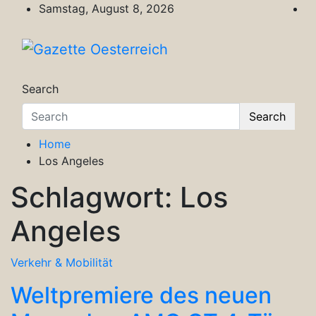
Skip
Samstag, August 8, 2026
to
content
Gazette Oesterreich
Magazin für Freizeit, Politik, Kultur & Wisse
Search
Search
Home
Los Angeles
Schlagwort:
Los
Angeles
Verkehr & Mobilität
Weltpremiere des neuen