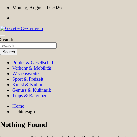
Skip
Montag, August 10, 2026
to
content
Magazin für Freizeit, Politik, Kultur & Wissenschaft
Search
Gazette Oesterreich
Search
Politik & Gesellschaft
Verkehr & Mobilität
Wissenswertes
Sport & Freizeit
Kunst & Kultur
Genuss & Kulinarik
Tipps & Ratgeber
Home
Lichtdesign
Nothing Found