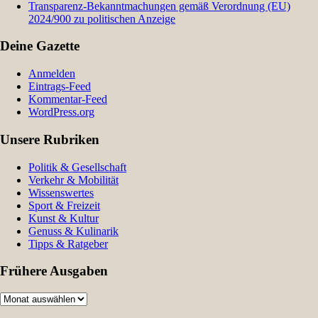
Transparenz-Bekanntmachungen gemäß Verordnung (EU)
2024/900 zu politischen Anzeige
Deine Gazette
Anmelden
Eintrags-Feed
Kommentar-Feed
WordPress.org
Unsere Rubriken
Politik & Gesellschaft
Verkehr & Mobilität
Wissenswertes
Sport & Freizeit
Kunst & Kultur
Genuss & Kulinarik
Tipps & Ratgeber
Frühere Ausgaben
Frühere
Ausgaben