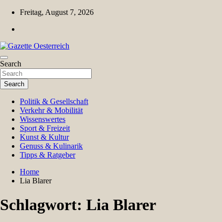
Skip
Freitag, August 7, 2026
to
content
Magazin für Freizeit, Politik, Kultur & Wissenschaft
Search
Gazette Oesterreich
Search
Politik & Gesellschaft
Verkehr & Mobilität
Wissenswertes
Sport & Freizeit
Kunst & Kultur
Genuss & Kulinarik
Tipps & Ratgeber
Home
Lia Blarer
Schlagwort:
Lia Blarer