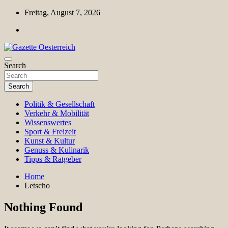
Skip
Freitag, August 7, 2026
to
content
Magazin für Freizeit, Politik, Kultur & Wissenschaft
Search
Gazette Oesterreich
Search
Politik & Gesellschaft
Verkehr & Mobilität
Wissenswertes
Sport & Freizeit
Kunst & Kultur
Genuss & Kulinarik
Tipps & Ratgeber
Home
Letscho
Nothing Found