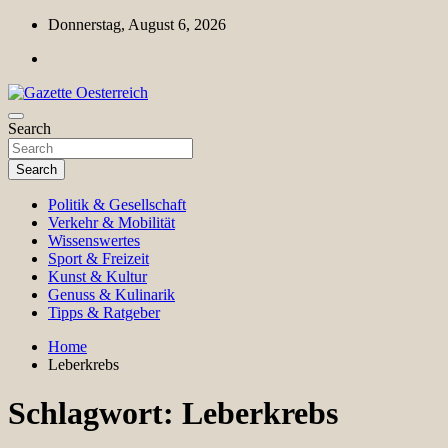
Skip
Donnerstag, August 6, 2026
to
content
Magazin für Freizeit, Politik, Kultur & Wissenschaft
Search
Gazette Oesterreich
Search
Politik & Gesellschaft
Verkehr & Mobilität
Wissenswertes
Sport & Freizeit
Kunst & Kultur
Genuss & Kulinarik
Tipps & Ratgeber
Home
Leberkrebs
Schlagwort:
Leberkrebs