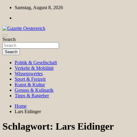
Skip
Samstag, August 8, 2026
to
content
Magazin für Freizeit, Politik, Kultur & Wissenschaft
Search
Gazette Oesterreich
Search
Politik & Gesellschaft
Verkehr & Mobilität
Wissenswertes
Sport & Freizeit
Kunst & Kultur
Genuss & Kulinarik
Tipps & Ratgeber
Home
Lars Eidinger
Schlagwort:
Lars Eidinger