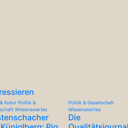
ressieren
& Kultur
Politik &
Politik & Gesellschaft
lschaft
Wissenswertes
Wissenswertes
stenschacher
Die
Küniglberg: Pig
Qualitätsjourna