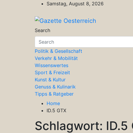
Skip
Samstag, August 8, 2026
to
content
Gazette Oesterreich
Magazin für Freizeit, Politik, Kultu
Search
Politik & Gesellschaft
Verkehr & Mobilität
Wissenswertes
Sport & Freizeit
Kunst & Kultur
Genuss & Kulinarik
Tipps & Ratgeber
Home
ID.5 GTX
Schlagwort:
ID.5