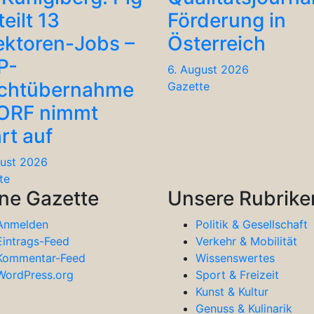
teilt 13
Förderung in
ektoren-Jobs –
Österreich
P-
6. August 2026
chtübernahme
Gazette
 ORF nimmt
rt auf
gust 2026
te
ne Gazette
Unsere Rubrike
Anmelden
Politik & Gesellschaft
Eintrags-Feed
Verkehr & Mobilität
Kommentar-Feed
Wissenswertes
WordPress.org
Sport & Freizeit
Kunst & Kultur
Genuss & Kulinarik