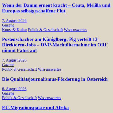
Wenn der Damm erneut kracht – Ceuta, Melilla und
Europas selbstgeschaffene Flut
7. August 2026
Gazette
Kunst & Kultur
Politik & Gesellschaft
Wissenswertes
Postenschacher am Küniglberg: Pig verteilt 13
Direktoren-Jobs – ÖVP-Machtübernahme im ORF
nimmt Fahrt auf
7. August 2026
Gazette
Politik & Gesellschaft
Wissenswertes
Die Qualitätsjournalismus-Förderung in Österreich
6. August 2026
Gazette
Politik & Gesellschaft
Wissenswertes
EU-Migrationspakte und Afrika