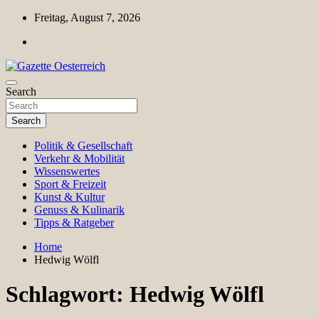
Skip
Freitag, August 7, 2026
to
content
Magazin für Freizeit, Politik, Kultur & Wissenschaft
Search
Gazette Oesterreich
Search
Politik & Gesellschaft
Verkehr & Mobilität
Wissenswertes
Sport & Freizeit
Kunst & Kultur
Genuss & Kulinarik
Tipps & Ratgeber
Home
Hedwig Wölfl
Schlagwort:
Hedwig Wölfl