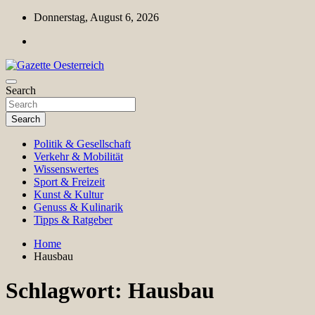
Skip
Donnerstag, August 6, 2026
to
content
Magazin für Freizeit, Politik, Kultur & Wissenschaft
Search
Gazette Oesterreich
Search
Politik & Gesellschaft
Verkehr & Mobilität
Wissenswertes
Sport & Freizeit
Kunst & Kultur
Genuss & Kulinarik
Tipps & Ratgeber
Home
Hausbau
Schlagwort:
Hausbau