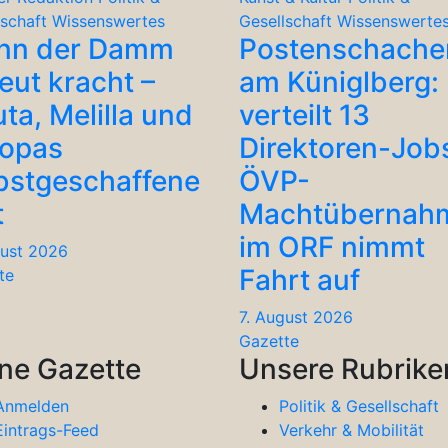
lschaft
Wissenswertes
Gesellschaft
Wissenswerte
nn der Damm
Postenschache
eut kracht –
am Küniglberg: 
ta, Melilla und
verteilt 13
ropas
Direktoren-Job
bstgeschaffene
ÖVP-
t
Machtübernah
im ORF nimmt
gust 2026
Fahrt auf
te
7. August 2026
Gazette
ne Gazette
Unsere Rubrike
Anmelden
Politik & Gesellschaft
Eintrags-Feed
Verkehr & Mobilität