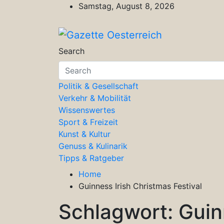
Skip
Samstag, August 8, 2026
to
content
Gazette Oesterreich
Magazin für Freizeit, Politik, Kultu
Search
Politik & Gesellschaft
Verkehr & Mobilität
Wissenswertes
Sport & Freizeit
Kunst & Kultur
Genuss & Kulinarik
Tipps & Ratgeber
Home
Guinness Irish Christmas Festival
Schlagwort:
Guin