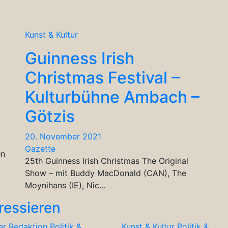
Kunst & Kultur
Guinness Irish
Christmas Festival –
Kulturbühne Ambach –
Götzis
20. November 2021
Gazette
en
25th Guinness Irish Christmas The Original
Show – mit Buddy MacDonald (CAN), The
Moynihans (IE), Nic…
ressieren
er Redaktion
Politik &
Kunst & Kultur
Politik &