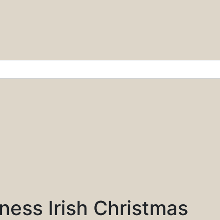
r & Wissenschaft
ness Irish Christmas