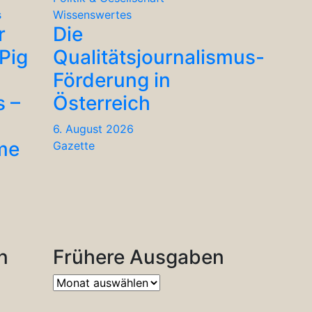
s
Wissenswertes
r
Die
Pig
Qualitätsjournalismus-
Förderung in
s –
Österreich
6. August 2026
me
Gazette
n
Frühere Ausgaben
Frühere
Ausgaben