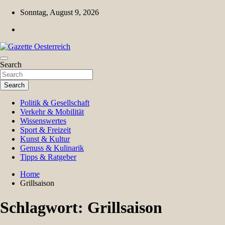
Skip
Sonntag, August 9, 2026
to
content
Magazin für Freizeit, Politik, Kultur & Wissenschaft
Search
Gazette Oesterreich
Search
Politik & Gesellschaft
Verkehr & Mobilität
Wissenswertes
Sport & Freizeit
Kunst & Kultur
Genuss & Kulinarik
Tipps & Ratgeber
Home
Grillsaison
Schlagwort:
Grillsaison