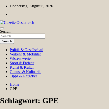
Skip
Donnerstag, August 6, 2026
to
content
Magazin für Freizeit, Politik, Kultur & Wissenschaft
Search
Gazette Oesterreich
Search
Politik & Gesellschaft
Verkehr & Mobilität
Wissenswertes
Sport & Freizeit
Kunst & Kultur
Genuss & Kulinarik
Tipps & Ratgeber
Home
GPE
Schlagwort:
GPE