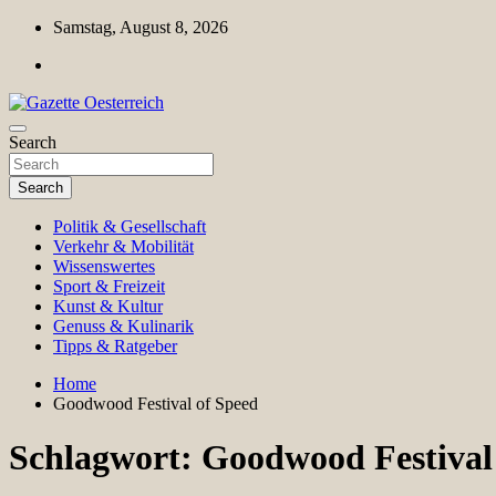
Skip
Samstag, August 8, 2026
to
content
Magazin für Freizeit, Politik, Kultur & Wissenschaft
Search
Gazette Oesterreich
Search
Politik & Gesellschaft
Verkehr & Mobilität
Wissenswertes
Sport & Freizeit
Kunst & Kultur
Genuss & Kulinarik
Tipps & Ratgeber
Home
Goodwood Festival of Speed
Schlagwort:
Goodwood Festival