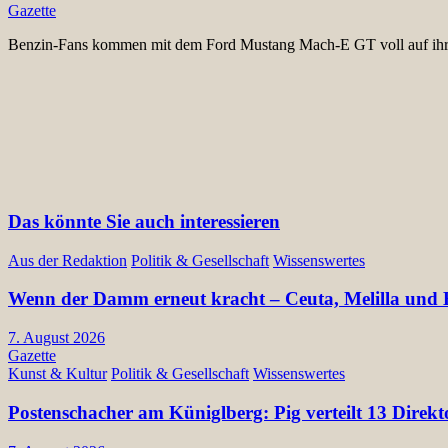
Gazette
Benzin-Fans kommen mit dem Ford Mustang Mach-E GT voll auf ih
Das könnte Sie auch interessieren
Aus der Redaktion
Politik & Gesellschaft
Wissenswertes
Wenn der Damm erneut kracht – Ceuta, Melilla und E
7. August 2026
Gazette
Kunst & Kultur
Politik & Gesellschaft
Wissenswertes
Postenschacher am Küniglberg: Pig verteilt 13 Di