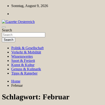
Skip
Sonntag, August 9, 2026
to
content
Magazin für Freizeit, Politik, Kultur & Wissenschaft
Search
Gazette Oesterreich
Search
Politik & Gesellschaft
Verkehr & Mobilität
Wissenswertes
Sport & Freizeit
Kunst & Kultur
Genuss & Kulinarik
Tipps & Ratgeber
Home
Februar
Schlagwort:
Februar