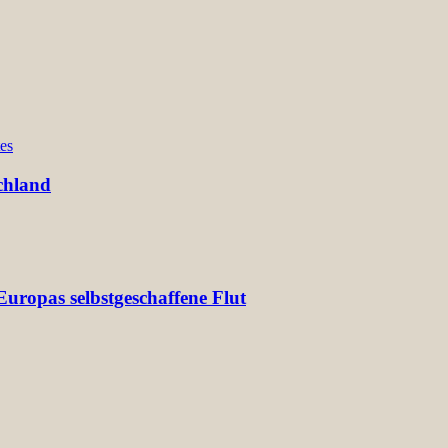
es
chland
uropas selbstgeschaffene Flut