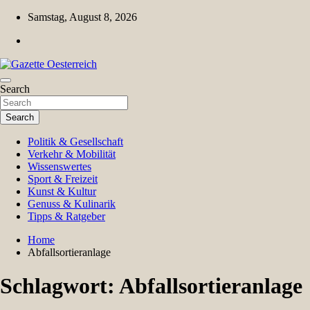
Skip
Samstag, August 8, 2026
to
content
Magazin für Freizeit, Politik, Kultur & Wissenschaft
Search
Gazette Oesterreich
Search
Politik & Gesellschaft
Verkehr & Mobilität
Wissenswertes
Sport & Freizeit
Kunst & Kultur
Genuss & Kulinarik
Tipps & Ratgeber
Home
Abfallsortieranlage
Schlagwort:
Abfallsortieranlage