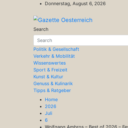
Skip
Donnerstag, August 6, 2026
to
content
Gazette Oesterreich
Magazin für Freizeit, Politik, Kultu
Search
Politik & Gesellschaft
Verkehr & Mobilität
Wissenswertes
Sport & Freizeit
Kunst & Kultur
Genuss & Kulinarik
Tipps & Ratgeber
Home
2026
Juli
6
Wolfgang Ambros – Best of 2026 – Fes