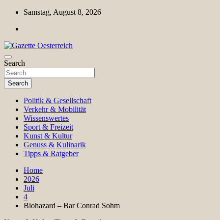
Skip
Samstag, August 8, 2026
to
content
Magazin für Freizeit, Politik, Kultur & Wissenschaft
Search
Gazette Oesterreich
Search
Politik & Gesellschaft
Verkehr & Mobilität
Wissenswertes
Sport & Freizeit
Kunst & Kultur
Genuss & Kulinarik
Tipps & Ratgeber
Home
2026
Juli
4
Biohazard – Bar Conrad Sohm