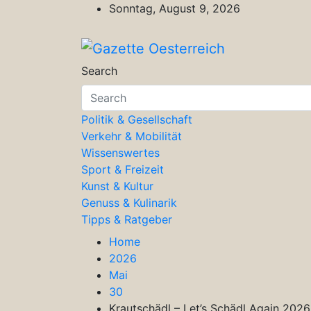
Skip
Sonntag, August 9, 2026
to
content
Gazette Oesterreich
Magazin für Freizeit, Politik, Kultu
Search
Politik & Gesellschaft
Verkehr & Mobilität
Wissenswertes
Sport & Freizeit
Kunst & Kultur
Genuss & Kulinarik
Tipps & Ratgeber
Home
2026
Mai
30
Krautschädl – Let’s Schädl Again 202