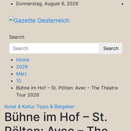
Skip
Donnerstag, August 6, 2026
to
content
Gazette Oesterreich
Magazin für Freizeit, Politik, Kultur & Wisse
Search
Search
Home
2026
März
10
Bühne im Hof – St. Pölten: Avec – The Theatre
Tour 2026
Kunst & Kultur
Tipps & Ratgeber
Bühne im Hof – St.
Pölten: Avec – The