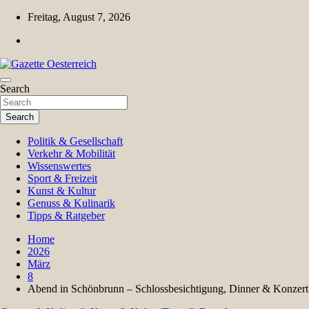
Skip
Freitag, August 7, 2026
to
content
Magazin für Freizeit, Politik, Kultur & Wissenschaft
Search
Gazette Oesterreich
Search
Politik & Gesellschaft
Verkehr & Mobilität
Wissenswertes
Sport & Freizeit
Kunst & Kultur
Genuss & Kulinarik
Tipps & Ratgeber
Home
2026
März
8
Abend in Schönbrunn – Schlossbesichtigung, Dinner & Konzert