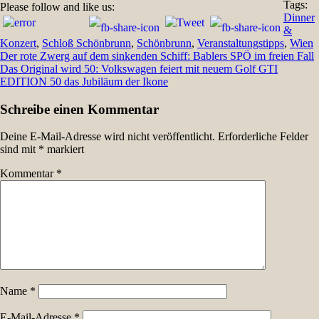
Tags:
Please follow and like us:
Dinner
&
Konzert
,
Schloß Schönbrunn
,
Schönbrunn
,
Veranstaltungstipps
,
Wien
Beitragsnavigation
Der rote Zwerg auf dem sinkenden Schiff: Bablers SPÖ im freien Fall
Das Original wird 50: Volkswagen feiert mit neuem Golf GTI
EDITION 50 das Jubiläum der Ikone
Schreibe einen Kommentar
Deine E-Mail-Adresse wird nicht veröffentlicht.
Erforderliche Felder
sind mit
*
markiert
Kommentar
*
Name
*
E-Mail-Adresse
*