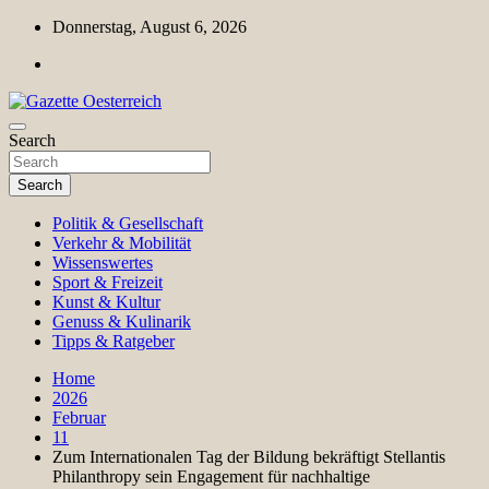
Skip
Donnerstag, August 6, 2026
to
content
Magazin für Freizeit, Politik, Kultur & Wissenschaft
Search
Gazette Oesterreich
Search
Politik & Gesellschaft
Verkehr & Mobilität
Wissenswertes
Sport & Freizeit
Kunst & Kultur
Genuss & Kulinarik
Tipps & Ratgeber
Home
2026
Februar
11
Zum Internationalen Tag der Bildung bekräftigt Stellantis
Philanthropy sein Engagement für nachhaltige