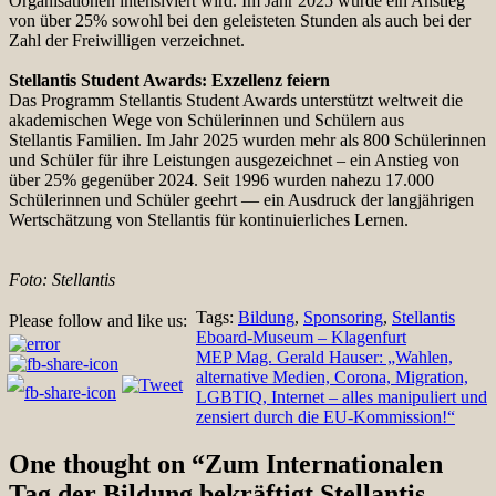
Organisationen intensiviert wird. Im Jahr 2025 wurde ein Anstieg
von über 25% sowohl bei den geleisteten Stunden als auch bei der
Zahl der Freiwilligen verzeichnet.
Stellantis Student Awards: Exzellenz feiern
Das Programm Stellantis Student Awards unterstützt weltweit die
akademischen Wege von Schülerinnen und Schülern aus
Stellantis Familien. Im Jahr 2025 wurden mehr als 800 Schülerinnen
und Schüler für ihre Leistungen ausgezeichnet – ein Anstieg von
über 25% gegenüber 2024. Seit 1996 wurden nahezu 17.000
Schülerinnen und Schüler geehrt — ein Ausdruck der langjährigen
Wertschätzung von Stellantis für kontinuierliches Lernen.
Foto: Stellantis
Tags:
Bildung
,
Sponsoring
,
Stellantis
Please follow and like us:
Beitragsnavigation
Eboard-Museum – Klagenfurt
MEP Mag. Gerald Hauser: „Wahlen,
alternative Medien, Corona, Migration,
LGBTIQ, Internet – alles manipuliert und
zensiert durch die EU-Kommission!“
One thought on “
Zum Internationalen
Tag der Bildung bekräftigt Stellantis