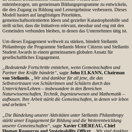
miteinbezogen, um gemeinsam Bildungsprogramme zu entwickeln,
die den Zugang zu Bildung und Lernergebnisse verbessern. Dieses
Modell basiert auf langfristigen Prioritäten,
gemeinschaftsorientierten Ideen und gezielter Katastrophenhilfe und
stellt sicher, dass die Initiativen relevant, messbar und eng mit den
Gemeinden verbunden bleiben, in denen das Unternehmen tätig ist.
Um dieses Engagement weltweit zu stärken, bündelt Stellantis
Philanthropy die Programme Stellantis Motor Citizens und Stellantis
Student Awards in einem gemeinsamen globalen Ansatz für
gesellschaftliches Engagement.
„
Bedeutende Fortschritte entstehen, wenn Gemeinschaften und
Partner ihre Kräfte bündeln“
, sagte
John ELKANN, Chairman
von Stellantis
.
„Wir sind dankbar für all jene, die das
Selbstvertrauen von Schülerinnen und Schülern durch das
Unterrichten/Lehren – insbesondere in den Bereichen
Naturwissenschaften, Technik, Ingenieurwesen und Mathematik –
aufbauen. Ihre Arbeit stärkt die Gemeinschaften, in denen wir leben
und arbeiten.“
„
Die Bündelung unserer Aktivitäten unter Stellantis Philanthropy
stärkt unser Engagement für Bildung und die Weiterentwicklung
unserer Gemeinschaften“
, sagte
Xavier CHÉREAU, Chief
Human Resources and Sustainability Officer
.
„Wir sind dankbar