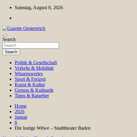
Skip
Samstag, August 8, 2026
to
content
Magazin für Freizeit, Politik, Kultur & Wissenschaft
Search
Gazette Oesterreich
Search
Politik & Gesellschaft
Verkehr & Mobilität
Wissenswertes
Sport & Freizeit
Kunst & Kultur
Genuss & Kulinarik
Tipps & Ratgeber
Home
2026
Januar
6
Die lustige Witwe – Stadttheater Baden