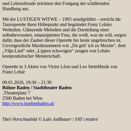
und Lebensfreude zeichnen den Fortgang der schillernden
Handlung aus.
Mit der LUSTIGEN WITWE – 1905 uraufgeführt – erreicht die
Tanzoperette ihren Höhepunkt und begründet Franz Lehárs
Weltruhm. Glänzende Melodien und die Darstellung einer
selbstbewussten, emanzipierten Frau, die weiß, was sie will, sorgen
dafür, dass der Zauber dieser Operette bis heute ungebrochen ist.
Unvergessliche Musiknummern wie „Da geh’ ich zu Maxim“, dem
„Vilja-Lied“ oder „Lippen schweigen“ zeugen von Lehárs
kompositorischer Meisterschaft.
Operette in 3 Akten von Victor Léon und Leo SteinMusik von
Franz Lehár
09.01.2026, 19:30 – 21:30
Bühne Baden / Stadttheater Baden
‚Theaterplatz 7
2500 Baden bei Wien
http://www.buehnebaden.at/
Titel-/Vorschaubild ©
Lalo Jodlbauer | YAY creative