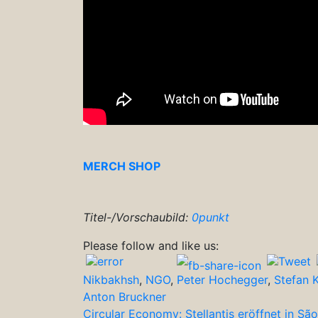
MERCH SHOP
Titel-/Vorschaubild:
0punkt
Please follow and like us:
Nikbakhsh
,
NGO
,
Peter Hochegger
,
Stefan 
Beitragsnavigation
Anton Bruckner
Circular Economy: Stellantis eröffnet in 