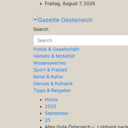
Skip
Freitag, August 7, 2026
to
content
Gazette Oesterreich
Magazin für Freizeit, Politik, Kultu
Search
Politik & Gesellschaft
Verkehr & Mobilität
Wissenswertes
Sport & Freizeit
Kunst & Kultur
Genuss & Kulinarik
Tipps & Ratgeber
Home
2025
September
25
Alles Gute Österreich – „Lobbyist packt