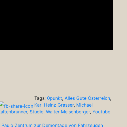
Tags:
0punkt
,
Alles Gute Österreich
,
Karl Heinz Grasser
,
Michael
Kaltenbrunner
,
Studie
,
Walter Meischberger
,
Youtube
São Paulo Zentrum zur Demontage von Fahrzeugen