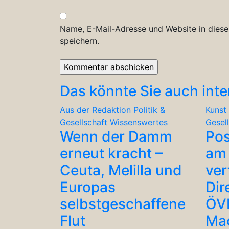
Name, E-Mail-Adresse und Website in dies
speichern.
Das könnte Sie auch inte
Aus der Redaktion
Politik &
Kunst 
Gesellschaft
Wissenswertes
Gesel
Wenn der Damm
Po
erneut kracht –
am 
Ceuta, Melilla und
ver
Europas
Dir
selbstgeschaffene
ÖV
Flut
Ma