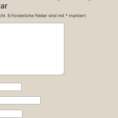
ar
cht.
Erforderliche Felder sind mit
*
markiert