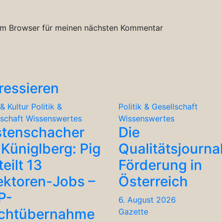
em Browser für meinen nächsten Kommentar
ressieren
& Kultur
Politik &
Politik & Gesellschaft
lschaft
Wissenswertes
Wissenswertes
stenschacher
Die
Küniglberg: Pig
Qualitätsjourna
teilt 13
Förderung in
ektoren-Jobs –
Österreich
P-
6. August 2026
chtübernahme
Gazette