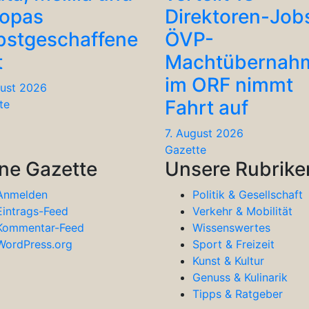
ropas
Direktoren-Job
bstgeschaffene
ÖVP-
t
Machtübernah
im ORF nimmt
gust 2026
Fahrt auf
te
7. August 2026
Gazette
ne Gazette
Unsere Rubrike
Anmelden
Politik & Gesellschaft
Eintrags-Feed
Verkehr & Mobilität
Kommentar-Feed
Wissenswertes
WordPress.org
Sport & Freizeit
Kunst & Kultur
Genuss & Kulinarik
Tipps & Ratgeber