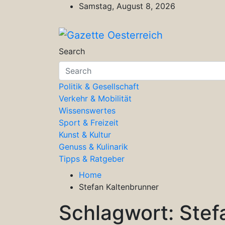
Skip
Samstag, August 8, 2026
to
content
Gazette Oesterreich
Magazin für Freizeit, Politik, Kultu
Search
Politik & Gesellschaft
Verkehr & Mobilität
Wissenswertes
Sport & Freizeit
Kunst & Kultur
Genuss & Kulinarik
Tipps & Ratgeber
Home
Stefan Kaltenbrunner
Schlagwort:
Stef